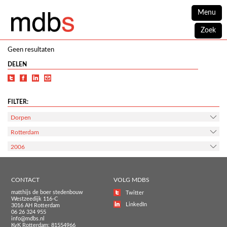
Menu
Zoek
Geen resultaten
DELEN
FILTER:
Dorpen
Rotterdam
2006
CONTACT
VOLG MDBS
matthijs de boer stedenbouw
Twitter
Westzeedijk 116-C
LinkedIn
3016 AH Rotterdam
06 26 324 955
info@mdbs.nl
KvK Rotterdam: 81554966