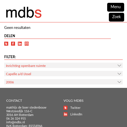
Menu
Zoek
Geen resultaten
DELEN
FILTER:
Inrichting openbare ruimte
Capelle a/d IJssel
2006
CONTACT
VOLG MDBS
matthijs de boer stedenbouw
Twitter
Westzeedijk 116-C
LinkedIn
3016 AH Rotterdam
06 26 324 955
info@mdbs.nl
KvK Rotterdam: 81554966