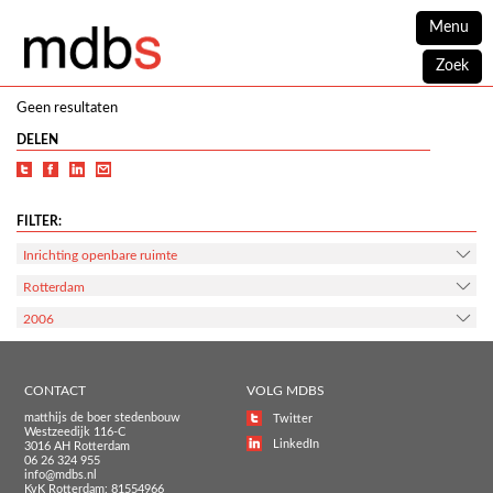
Menu
Zoek
Geen resultaten
DELEN
FILTER:
Inrichting openbare ruimte
Rotterdam
2006
CONTACT
VOLG MDBS
matthijs de boer stedenbouw
Twitter
Westzeedijk 116-C
LinkedIn
3016 AH Rotterdam
06 26 324 955
info@mdbs.nl
KvK Rotterdam: 81554966