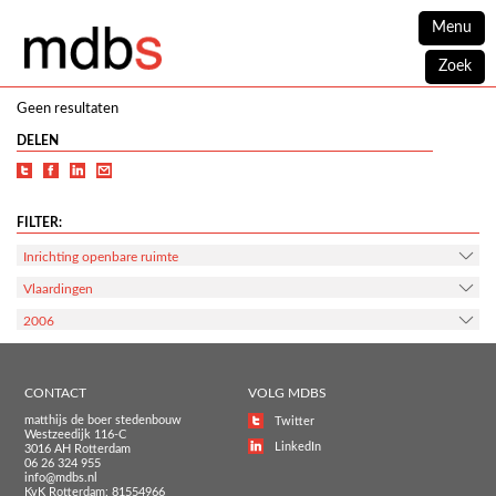
Menu
Zoek
Geen resultaten
DELEN
FILTER:
Inrichting openbare ruimte
Vlaardingen
2006
CONTACT
VOLG MDBS
matthijs de boer stedenbouw
Twitter
Westzeedijk 116-C
LinkedIn
3016 AH Rotterdam
06 26 324 955
info@mdbs.nl
KvK Rotterdam: 81554966