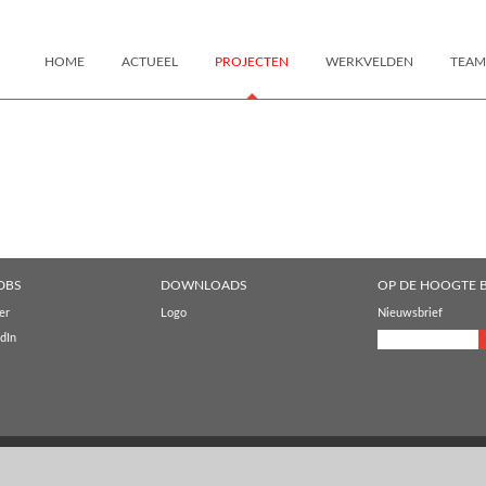
HOME
ACTUEEL
PROJECTEN
WERKVELDEN
TEAM
DBS
DOWNLOADS
OP DE HOOGTE B
er
Logo
Nieuwsbrief
dIn