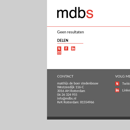
Geen resultaten
DELEN
CONTACT
VOLG M
matthijs de boer stedenbouw
Twitt
Westzeedijk 116-C
Linke
3016 AH Rotterdam
06 26 324 955
info@mdbs.nl
KvK Rotterdam: 81554966