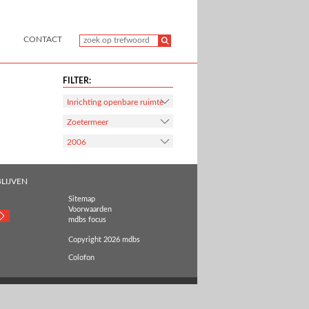
CONTACT
FILTER:
Inrichting openbare ruimte
Zoetermeer
2006
LIJVEN
Sitemap
Voorwaarden
mdbs focus
Copyright 2026 mdbs
Colofon