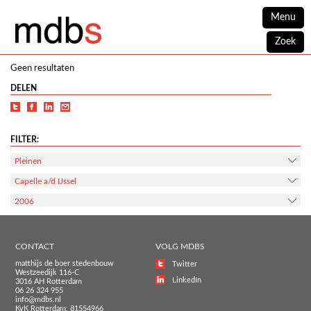
Menu
Zoek
Geen resultaten
DELEN
FILTER:
Pleinen
Capelle a/d IJssel
2006
CONTACT
VOLG MDBS
matthijs de boer stedenbouw
Twitter
Westzeedijk 116-C
LinkedIn
3016 AH Rotterdam
06 26 324 955
info@mdbs.nl
KvK Rotterdam: 81554966