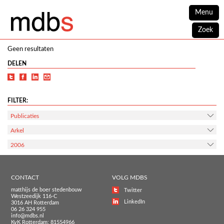
Menu
Zoek
Geen resultaten
DELEN
FILTER:
Publicaties
Arkel
2006
CONTACT
VOLG MDBS
matthijs de boer stedenbouw
Twitter
Westzeedijk 116-C
LinkedIn
3016 AH Rotterdam
06 26 324 955
info@mdbs.nl
KvK Rotterdam: 81554966