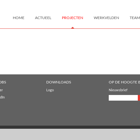
HOME
ACTUEEL
PROJECTEN
WERKVELDEN
TEAM
DBS
DOWNLOADS
OP DE HOOGTE B
er
Logo
Nieuwsbrief
dIn