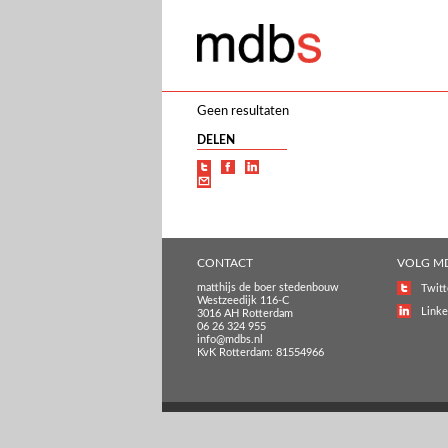
Geen resultaten
DELEN
CONTACT
VOLG M
matthijs de boer stedenbouw
Twitt
Westzeedijk 116-C
Linke
3016 AH Rotterdam
06 26 324 955
info@mdbs.nl
KvK Rotterdam: 81554966