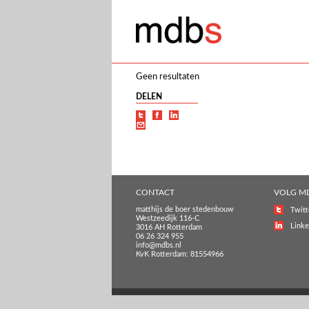
Geen resultaten
DELEN
CONTACT
VOLG M
matthijs de boer stedenbouw
Twitt
Westzeedijk 116-C
Linke
3016 AH Rotterdam
06 26 324 955
info@mdbs.nl
KvK Rotterdam: 81554966