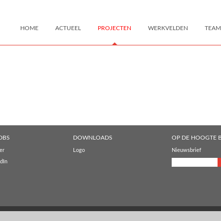
HOME
ACTUEEL
PROJECTEN
WERKVELDEN
TEAM
DBS
DOWNLOADS
OP DE HOOGTE B
er
Logo
Nieuwsbrief
dIn