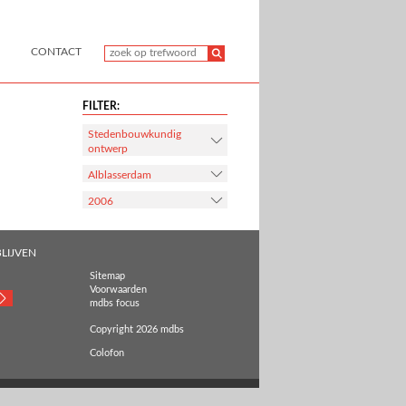
CONTACT
FILTER:
Stedenbouwkundig
ontwerp
Alblasserdam
2006
LIJVEN
Sitemap
Voorwaarden
mdbs focus
Copyright 2026 mdbs
Colofon