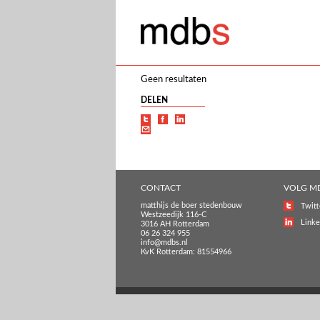
Geen resultaten
DELEN
CONTACT
VOLG M
matthijs de boer stedenbouw
Twitt
Westzeedijk 116-C
Linke
3016 AH Rotterdam
06 26 324 955
info@mdbs.nl
KvK Rotterdam: 81554966