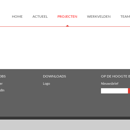
HOME
ACTUEEL
PROJECTEN
WERKVELDEN
TEAM
DBS
DOWNLOADS
OP DE HOOGTE B
er
Logo
Nieuwsbrief
dIn