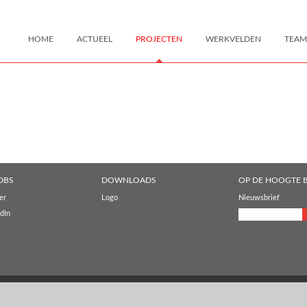
HOME
ACTUEEL
PROJECTEN
WERKVELDEN
TEAM
DBS
DOWNLOADS
OP DE HOOGTE B
er
Logo
Nieuwsbrief
dIn