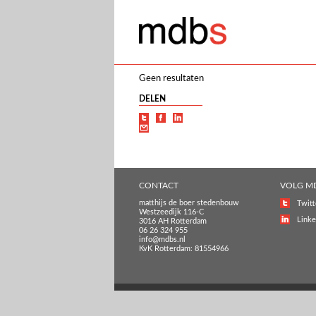
Geen resultaten
DELEN
CONTACT
VOLG M
matthijs de boer stedenbouw
Twitt
Westzeedijk 116-C
Linke
3016 AH Rotterdam
06 26 324 955
info@mdbs.nl
KvK Rotterdam: 81554966