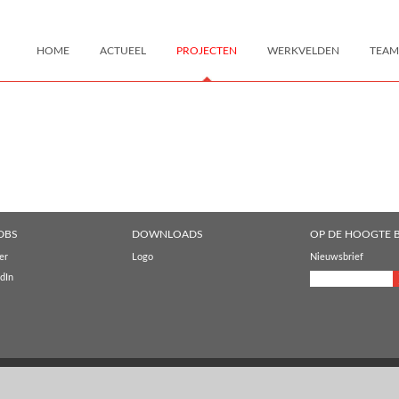
HOME
ACTUEEL
PROJECTEN
WERKVELDEN
TEAM
DBS
DOWNLOADS
OP DE HOOGTE B
er
Logo
Nieuwsbrief
dIn