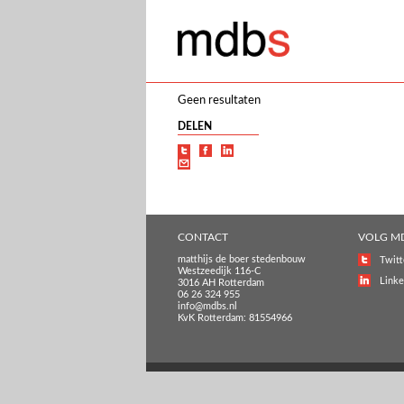
Geen resultaten
DELEN
CONTACT
VOLG M
matthijs de boer stedenbouw
Twitt
Westzeedijk 116-C
Linke
3016 AH Rotterdam
06 26 324 955
info@mdbs.nl
KvK Rotterdam: 81554966