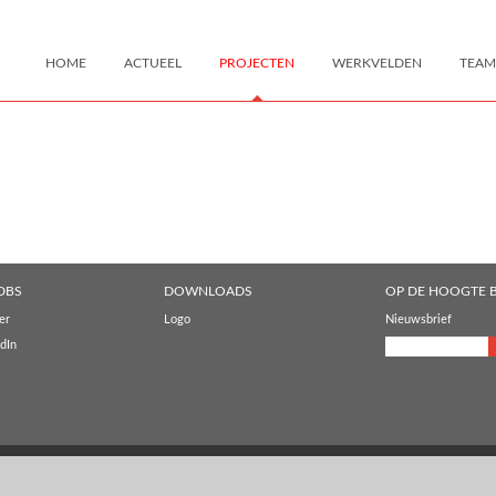
HOME
ACTUEEL
PROJECTEN
WERKVELDEN
TEAM
DBS
DOWNLOADS
OP DE HOOGTE B
er
Logo
Nieuwsbrief
dIn