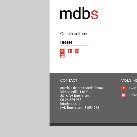
Geen resultaten
DELEN
CONTACT
VOLG M
matthijs de boer stedenbouw
Twitt
Westzeedijk 116-C
Linke
3016 AH Rotterdam
06 26 324 955
info@mdbs.nl
KvK Rotterdam: 81554966