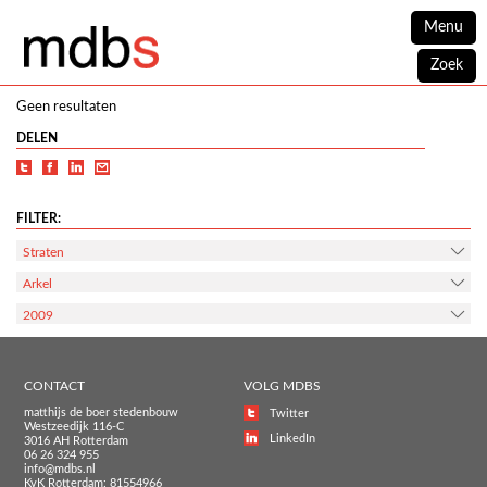
Menu
Zoek
Geen resultaten
DELEN
FILTER:
Straten
Arkel
2009
CONTACT
VOLG MDBS
matthijs de boer stedenbouw
Twitter
Westzeedijk 116-C
LinkedIn
3016 AH Rotterdam
06 26 324 955
info@mdbs.nl
KvK Rotterdam: 81554966