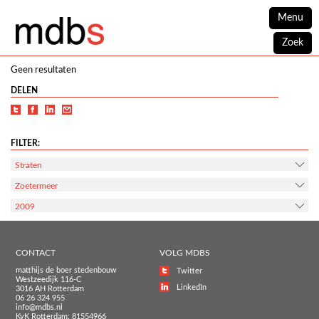
Menu
Zoek
Geen resultaten
DELEN
FILTER:
Straten
Zoetermeer
2009
CONTACT
VOLG MDBS
matthijs de boer stedenbouw
Twitter
Westzeedijk 116-C
LinkedIn
3016 AH Rotterdam
06 26 324 955
info@mdbs.nl
KvK Rotterdam: 81554966