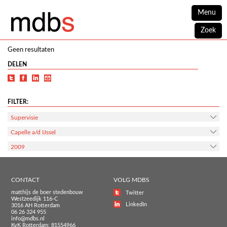
Menu
Zoek
Geen resultaten
DELEN
FILTER:
Supervisie
Capelle a/d IJssel
2009
CONTACT
VOLG MDBS
matthijs de boer stedenbouw
Twitter
Westzeedijk 116-C
LinkedIn
3016 AH Rotterdam
06 26 324 955
info@mdbs.nl
KvK Rotterdam: 81554966