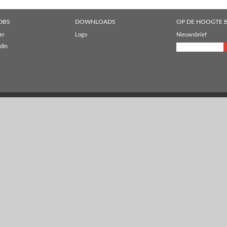
DBS
DOWNLOADS
OP DE HOOGTE B
er
Logo
Nieuwsbrief
dIn