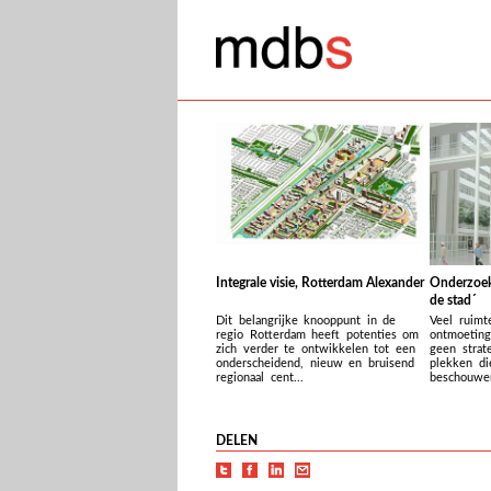
Integrale visie, Rotterdam Alexander
Onderzoek
de stad´
Dit belangrijke knooppunt in de
Veel ruimt
regio Rotterdam heeft potenties om
ontmoeting
zich verder te ontwikkelen tot een
geen strat
onderscheidend, nieuw en bruisend
plekken die
regionaal cent...
beschouwen 
DELEN