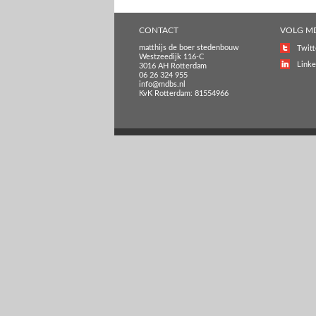
CONTACT
VOLG M
matthijs de boer stedenbouw
Twitt
Westzeedijk 116-C
Linke
3016 AH Rotterdam
06 26 324 955
info@mdbs.nl
KvK Rotterdam: 81554966