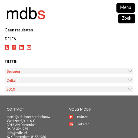
Menu
Zoek
Geen resultaten
DELEN
FILTER:
Bruggen
Delfzijl
2010
CONTACT
VOLG MDBS
matthijs de boer stedenbouw
Twitter
Westzeedijk 116-C
LinkedIn
3016 AH Rotterdam
06 26 324 955
info@mdbs.nl
KvK Rotterdam: 81554966