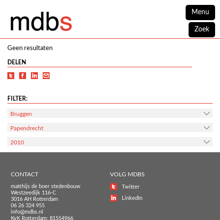
Menu
Zoek
Geen resultaten
DELEN
FILTER:
Bruggen
Papendrecht
2010
CONTACT
VOLG MDBS
matthijs de boer stedenbouw
Twitter
Westzeedijk 116-C
LinkedIn
3016 AH Rotterdam
06 26 324 955
info@mdbs.nl
KvK Rotterdam: 81554966