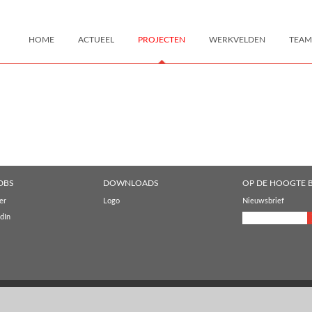
HOME
ACTUEEL
PROJECTEN
WERKVELDEN
TEAM
DBS
DOWNLOADS
OP DE HOOGTE B
er
Logo
Nieuwsbrief
dIn