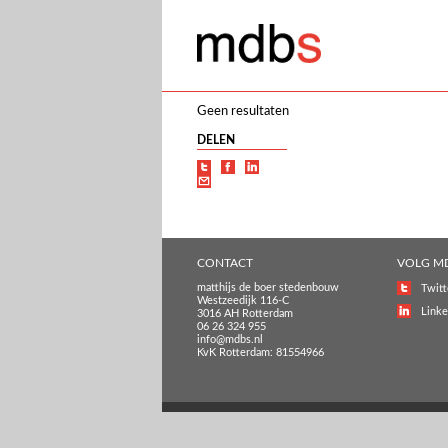
Geen resultaten
DELEN
CONTACT
VOLG M
matthijs de boer stedenbouw
Twitt
Westzeedijk 116-C
Linke
3016 AH Rotterdam
06 26 324 955
info@mdbs.nl
KvK Rotterdam: 81554966