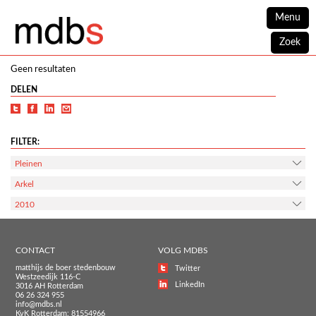
Menu
Zoek
Geen resultaten
DELEN
FILTER:
Pleinen
Arkel
2010
CONTACT
VOLG MDBS
matthijs de boer stedenbouw
Twitter
Westzeedijk 116-C
LinkedIn
3016 AH Rotterdam
06 26 324 955
info@mdbs.nl
KvK Rotterdam: 81554966