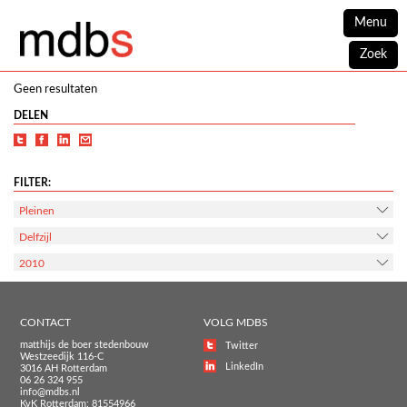
Menu
Zoek
Geen resultaten
DELEN
FILTER:
Pleinen
Delfzijl
2010
CONTACT
VOLG MDBS
matthijs de boer stedenbouw
Twitter
Westzeedijk 116-C
LinkedIn
3016 AH Rotterdam
06 26 324 955
info@mdbs.nl
KvK Rotterdam: 81554966