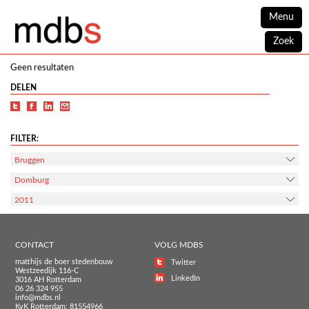
Menu
Zoek
Geen resultaten
DELEN
FILTER:
Bruggen
Domburg
2011
CONTACT
VOLG MDBS
matthijs de boer stedenbouw
Twitter
Westzeedijk 116-C
LinkedIn
3016 AH Rotterdam
06 26 324 955
info@mdbs.nl
KvK Rotterdam: 81554966