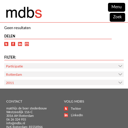
Menu
Zoek
Geen resultaten
DELEN
FILTER:
Participatie
Rotterdam
2011
CONTACT
VOLG MDBS
matthijs de boer stedenbouw
Twitter
Westzeedijk 116-C
LinkedIn
3016 AH Rotterdam
06 26 324 955
info@mdbs.nl
KvK Rotterdam: 81554966