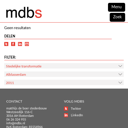
Menu
Zoek
Geen resultaten
DELEN
FILTER:
Stedelijke transformatie
Alblasserdam
2011
CONTACT
VOLG MDBS
matthijs de boer stedenbouw
Twitter
Westzeedijk 116-C
LinkedIn
3016 AH Rotterdam
06 26 324 955
info@mdbs.nl
KvK Rotterdam: 81554966