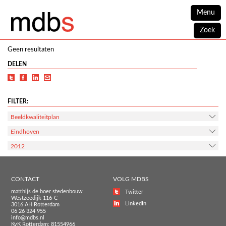
Menu
Zoek
Geen resultaten
DELEN
FILTER:
Beeldkwaliteitplan
Eindhoven
2012
CONTACT
VOLG MDBS
matthijs de boer stedenbouw
Twitter
Westzeedijk 116-C
LinkedIn
3016 AH Rotterdam
06 26 324 955
info@mdbs.nl
KvK Rotterdam: 81554966