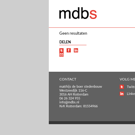
Geen resultaten
DELEN
CONTACT
VOLG M
matthijs de boer stedenbouw
Twitt
Westzeedijk 116-C
Linke
3016 AH Rotterdam
06 26 324 955
info@mdbs.nl
KvK Rotterdam: 81554966