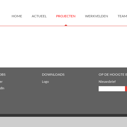
HOME
ACTUEEL
PROJECTEN
WERKVELDEN
TEAM
DBS
DOWNLOADS
OP DE HOOGTE B
er
Logo
Nieuwsbrief
dIn