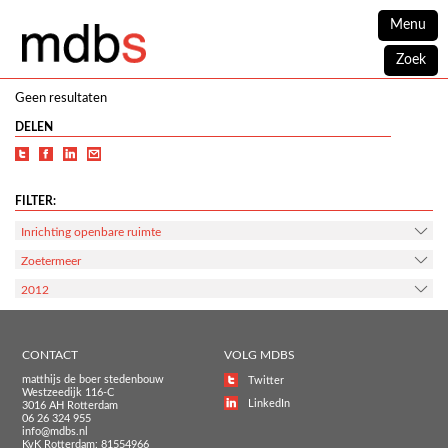
Menu
Zoek
Geen resultaten
DELEN
FILTER:
Inrichting openbare ruimte
Zoetermeer
2012
CONTACT
VOLG MDBS
matthijs de boer stedenbouw
Twitter
Westzeedijk 116-C
LinkedIn
3016 AH Rotterdam
06 26 324 955
info@mdbs.nl
KvK Rotterdam: 81554966