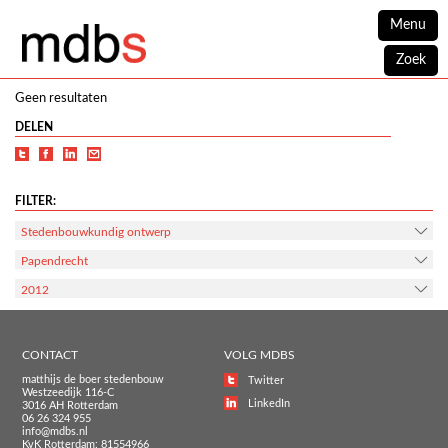
Menu
Zoek
Geen resultaten
DELEN
FILTER:
Stedenbouwkundig ontwerp
Papendrecht
2012
CONTACT
VOLG MDBS
matthijs de boer stedenbouw
Twitter
Westzeedijk 116-C
LinkedIn
3016 AH Rotterdam
06 26 324 955
info@mdbs.nl
KvK Rotterdam: 81554966