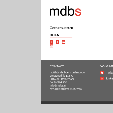
Geen resultaten
DELEN
CONTACT
VOLG M
matthijs de boer stedenbouw
Twitt
Westzeedijk 116-C
Linke
3016 AH Rotterdam
06 26 324 955
info@mdbs.nl
KvK Rotterdam: 81554966