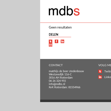
Geen resultaten
DELEN
CONTACT
VOLG M
matthijs de boer stedenbouw
Twitt
Westzeedijk 116-C
Linke
3016 AH Rotterdam
06 26 324 955
info@mdbs.nl
KvK Rotterdam: 81554966