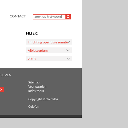
CONTACT
FILTER:
Inrichting openbare ruimte
Alblasserdam
2013
LIJVEN
Sitemap
Voorwaarden
mdbs focus
Copyright 2026 mdbs
Colofon