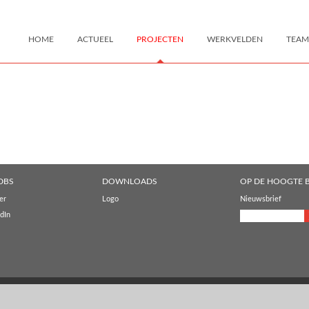
HOME
ACTUEEL
PROJECTEN
WERKVELDEN
TEAM
DBS
DOWNLOADS
OP DE HOOGTE B
er
Logo
Nieuwsbrief
dIn