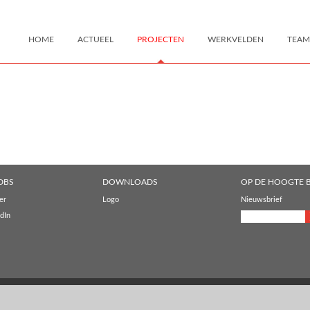
HOME
ACTUEEL
PROJECTEN
WERKVELDEN
TEAM
DBS
DOWNLOADS
OP DE HOOGTE B
er
Logo
Nieuwsbrief
dIn