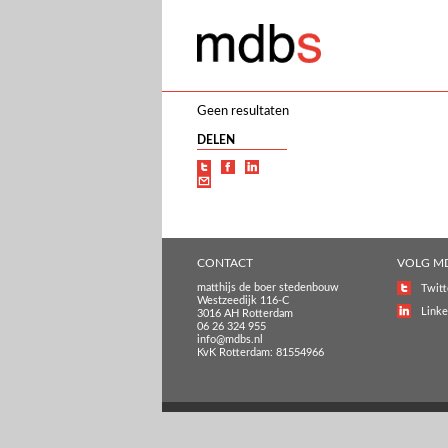
Geen resultaten
DELEN
CONTACT
VOLG M
matthijs de boer stedenbouw
Twitt
Westzeedijk 116-C
Linke
3016 AH Rotterdam
06 26 324 955
info@mdbs.nl
KvK Rotterdam: 81554966