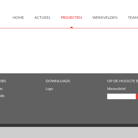
HOME
ACTUEEL
PROJECTEN
WERKVELDEN
TEAM
DBS
DOWNLOADS
OP DE HOOGTE B
er
Logo
Nieuwsbrief
dIn