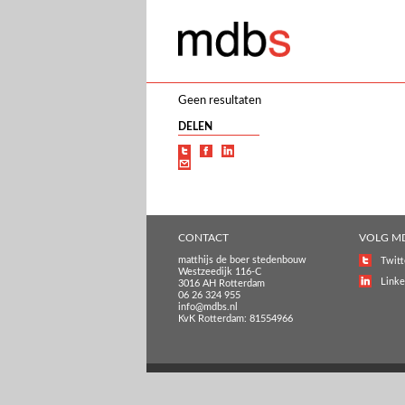
Geen resultaten
DELEN
CONTACT
VOLG M
matthijs de boer stedenbouw
Twitt
Westzeedijk 116-C
Linke
3016 AH Rotterdam
06 26 324 955
info@mdbs.nl
KvK Rotterdam: 81554966