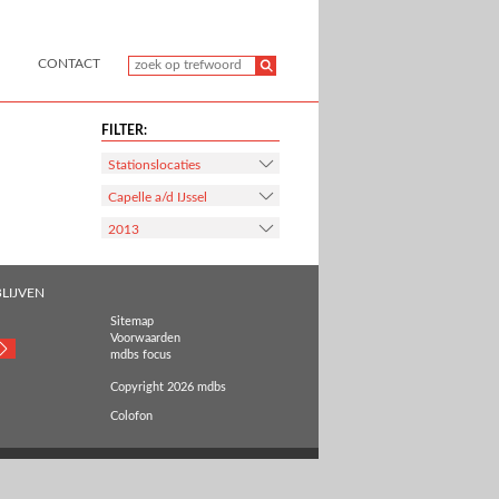
CONTACT
FILTER:
Stationslocaties
Capelle a/d IJssel
2013
LIJVEN
Sitemap
Voorwaarden
mdbs focus
Copyright 2026 mdbs
Colofon