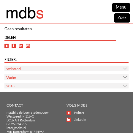
Menu
Zoek
Geen resultaten
DELEN
FILTER:
Welstand
Veghel
2013
CONTACT
VOLG MDBS
matthijs de boer stedenbouw
Twitter
Westzeedijk 116-C
LinkedIn
3016 AH Rotterdam
06 26 324 955
info@mdbs.nl
KvK Rotterdam: 81554966