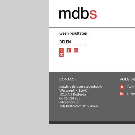
Geen resultaten
DELEN
CONTACT
VOLG M
matthijs de boer stedenbouw
Twitt
Westzeedijk 116-C
Linke
3016 AH Rotterdam
06 26 324 955
info@mdbs.nl
KvK Rotterdam: 81554966