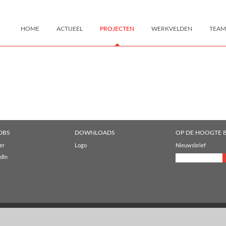
HOME
ACTUEEL
PROJECTEN
WERKVELDEN
TEAM
DBS
DOWNLOADS
OP DE HOOGTE B
er
Logo
Nieuwsbrief
dIn