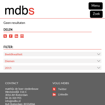
Menu
Zoek
Geen resultaten
DELEN
FILTER:
Beeldkwaliteit
Diemen
2015
CONTACT
VOLG MDBS
matthijs de boer stedenbouw
Twitter
Westzeedijk 116-C
LinkedIn
3016 AH Rotterdam
06 26 324 955
info@mdbs.nl
KvK Rotterdam: 81554966