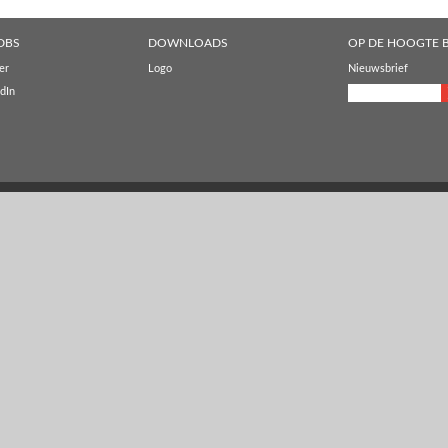
DBS
DOWNLOADS
OP DE HOOGTE B
er
Logo
Nieuwsbrief
dIn