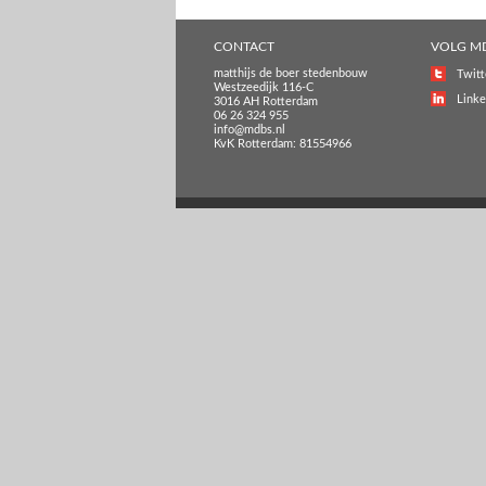
CONTACT
VOLG M
matthijs de boer stedenbouw
Twitt
Westzeedijk 116-C
Linke
3016 AH Rotterdam
06 26 324 955
info@mdbs.nl
KvK Rotterdam: 81554966