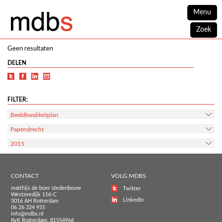
Menu
Zoek
Geen resultaten
DELEN
FILTER:
Beeldkwaliteitplan
Papendrecht
2015
CONTACT
VOLG MDBS
matthijs de boer stedenbouw
Twitter
Westzeedijk 116-C
LinkedIn
3016 AH Rotterdam
06 26 324 955
info@mdbs.nl
KvK Rotterdam: 81554966