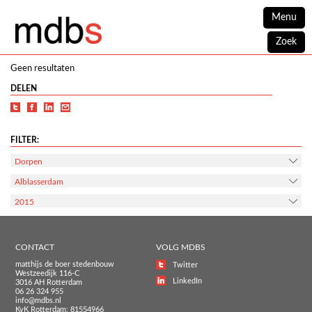
Menu
Zoek
Geen resultaten
DELEN
FILTER:
Dorpen
Alblasserdam
2015
CONTACT
VOLG MDBS
matthijs de boer stedenbouw
Twitter
Westzeedijk 116-C
LinkedIn
3016 AH Rotterdam
06 26 324 955
info@mdbs.nl
KvK Rotterdam: 81554966