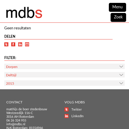
Menu
Zoek
Geen resultaten
DELEN
FILTER:
Dorpen
Delfzijl
2015
CONTACT
VOLG MDBS
matthijs de boer stedenbouw
Twitter
Westzeedijk 116-C
LinkedIn
3016 AH Rotterdam
06 26 324 955
info@mdbs.nl
KvK Rotterdam: 81554966