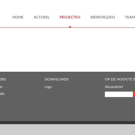
HOME
ACTUEEL
PROJECTEN
WERKVELDEN
TEAM
DBS
DOWNLOADS
OP DE HOOGTE B
er
Logo
Nieuwsbrief
dIn