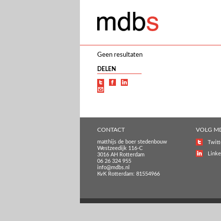
Geen resultaten
DELEN
CONTACT
VOLG M
matthijs de boer stedenbouw
Twitt
Westzeedijk 116-C
Linke
3016 AH Rotterdam
06 26 324 955
info@mdbs.nl
KvK Rotterdam: 81554966