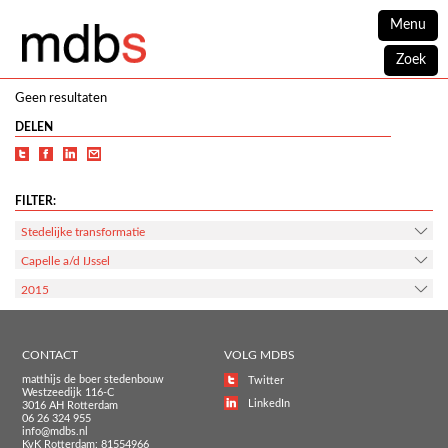
Menu
Zoek
Geen resultaten
DELEN
FILTER:
Stedelijke transformatie
Capelle a/d IJssel
2015
CONTACT
VOLG MDBS
matthijs de boer stedenbouw
Twitter
Westzeedijk 116-C
LinkedIn
3016 AH Rotterdam
06 26 324 955
info@mdbs.nl
KvK Rotterdam: 81554966