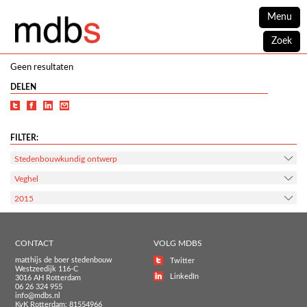
Menu
Zoek
Geen resultaten
DELEN
FILTER:
Stedenbouwkundig ontwerp
Veghel
2015
CONTACT
VOLG MDBS
matthijs de boer stedenbouw
Twitter
Westzeedijk 116-C
LinkedIn
3016 AH Rotterdam
06 26 324 955
info@mdbs.nl
KvK Rotterdam: 81554966