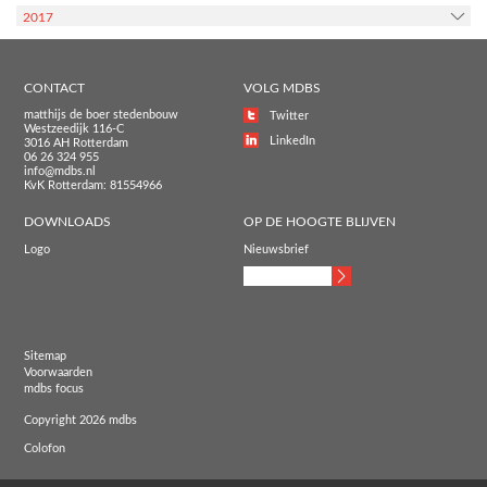
2017
CONTACT
VOLG MDBS
matthijs de boer stedenbouw
Twitter
Westzeedijk 116-C
LinkedIn
3016 AH Rotterdam
06 26 324 955
info@mdbs.nl
KvK Rotterdam: 81554966
DOWNLOADS
OP DE HOOGTE BLIJVEN
Logo
Nieuwsbrief
Sitemap
Voorwaarden
mdbs focus
Copyright 2026 mdbs
Colofon