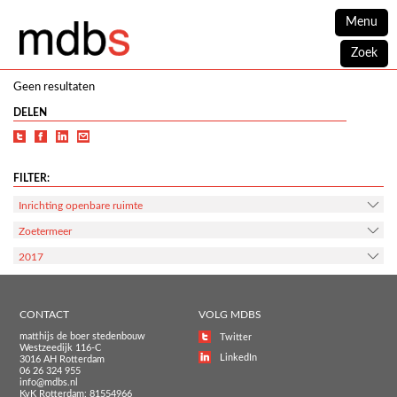
Menu
Zoek
Geen resultaten
DELEN
FILTER:
Inrichting openbare ruimte
Zoetermeer
2017
CONTACT
VOLG MDBS
matthijs de boer stedenbouw
Twitter
Westzeedijk 116-C
LinkedIn
3016 AH Rotterdam
06 26 324 955
info@mdbs.nl
KvK Rotterdam: 81554966