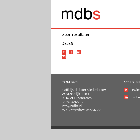
Geen resultaten
DELEN
CONTACT
VOLG M
matthijs de boer stedenbouw
Twitt
Westzeedijk 116-C
Linke
3016 AH Rotterdam
06 26 324 955
info@mdbs.nl
KvK Rotterdam: 81554966