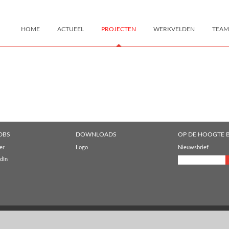
HOME
ACTUEEL
PROJECTEN
WERKVELDEN
TEAM
DBS
DOWNLOADS
OP DE HOOGTE B
er
Logo
Nieuwsbrief
dIn