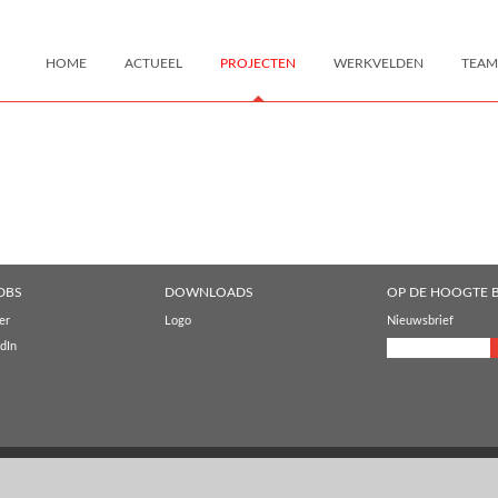
HOME
ACTUEEL
PROJECTEN
WERKVELDEN
TEAM
DBS
DOWNLOADS
OP DE HOOGTE B
er
Logo
Nieuwsbrief
dIn