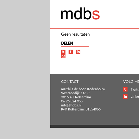
Geen resultaten
DELEN
CONTACT
VOLG M
matthijs de boer stedenbouw
Twitt
Westzeedijk 116-C
Linke
3016 AH Rotterdam
06 26 324 955
info@mdbs.nl
KvK Rotterdam: 81554966