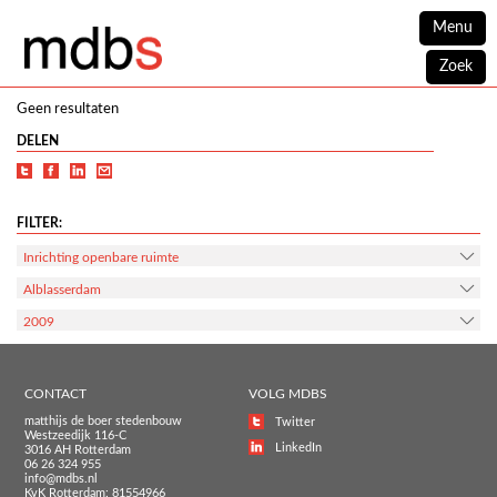
Menu
Zoek
Geen resultaten
DELEN
FILTER:
Inrichting openbare ruimte
Alblasserdam
2009
CONTACT
VOLG MDBS
matthijs de boer stedenbouw
Twitter
Westzeedijk 116-C
LinkedIn
3016 AH Rotterdam
06 26 324 955
info@mdbs.nl
KvK Rotterdam: 81554966