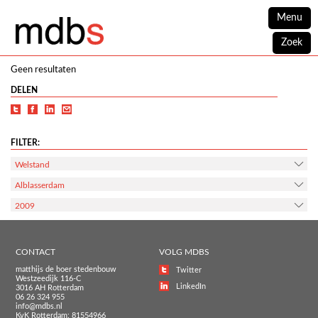
Menu
Zoek
Geen resultaten
DELEN
FILTER:
Welstand
Alblasserdam
2009
CONTACT
VOLG MDBS
matthijs de boer stedenbouw
Twitter
Westzeedijk 116-C
LinkedIn
3016 AH Rotterdam
06 26 324 955
info@mdbs.nl
KvK Rotterdam: 81554966