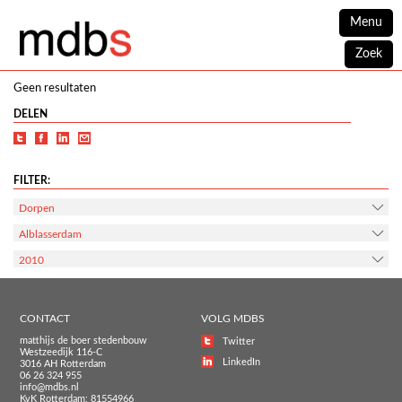
Menu
Zoek
Geen resultaten
DELEN
FILTER:
Dorpen
Alblasserdam
2010
CONTACT
VOLG MDBS
matthijs de boer stedenbouw
Twitter
Westzeedijk 116-C
LinkedIn
3016 AH Rotterdam
06 26 324 955
info@mdbs.nl
KvK Rotterdam: 81554966